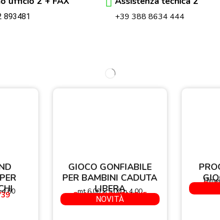
o ufficio 2 + FAX
Assistenza tecnica 2
+39 388 8634 444
2 893481
ND
GIOCO GONFIABILE
PRO
PER
PER BAMBINI CADUTA
GIO
Dimen
Codi
CHI
LIBERA
 4,60
mt 6,00 x 5,00 h 4,00
739
Codice : NOVITA' 245
NOVITÀ