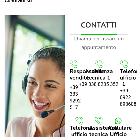
Condividi su
CONTATTI
Chiama per fissare un
appuntamento
Responsabile
Assistenza
Telefo
vendite
tecnica 1
ufficio
1
+39 338 8235 352
+39
+39
333
0922
9292
893608
517
Telefono
Assistenza
Cellulare
ufficio
tecnica
Ufficio