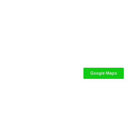
e dedicata a parchi gioco, ludoteche, villaggi turistici ed eventi.
SEGUICI
iabili per Bambini
abili
Google Maps
iabili
iabili per bambini
fiabile usato
abili usati