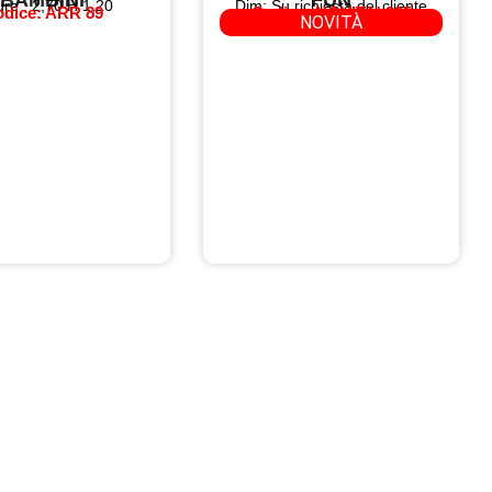
ure : 2,70 H 1,20
Dim: Su richiesta del cliente
dice: ARR 89
Codice: NOVITA' 335
NOVITÀ