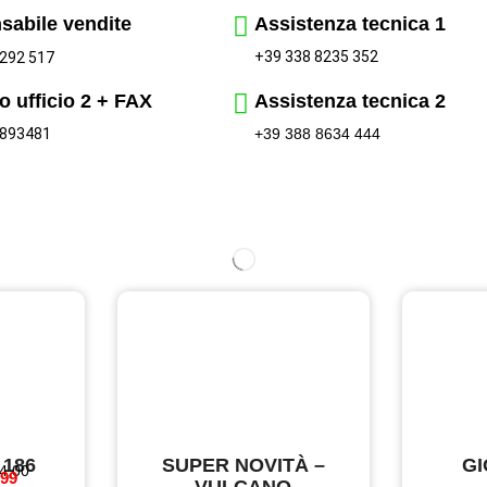
sabile vendite
Assistenza tecnica 1
+39 338 8235 352
292 517
o ufficio 2 + FAX
Assistenza tecnica 2
 893481
+39 388 8634 444
 186
SUPER NOVITÀ –
GI
 4,00
 99
VULCANO