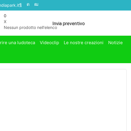
diapark.it
0
X
Invia preventivo
Nessun prodotto nell'elenco
rire una ludoteca
Videoclip
Le nostre creazioni
Notizie