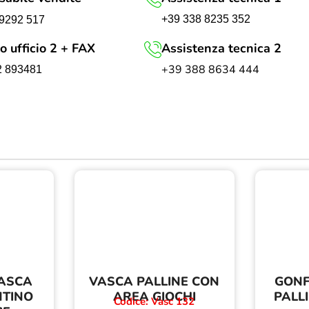
+39 338 8235 352
9292 517
o ufficio 2 + FAX
Assistenza tecnica 2
+39 388 8634 444
2 893481
VASCA
VASCA PALLINE CON
GONF
NTINO
AREA GIOCHI
PALL
Codice: Vasc 132