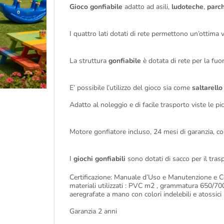
Gioco gonfiabile
adatto ad asili,
ludoteche
,
parch
I quattro lati dotati di rete permettono un’ottima v
La struttura
gonfiabile
è dotata di rete per la fuor
E’ possibile l’utilizzo del gioco sia come
saltarello
Adatto al noleggio e di facile trasporto viste le pi
Motore gonfiatore incluso, 24 mesi di garanzia, c
I
giochi gonfiabili
sono dotati di sacco per il tras
Certificazione: Manuale d’Uso e Manutenzione e 
materiali utilizzati : PVC m2 , grammatura 650/700
aeregrafate a mano con colori indelebili e atossici
Garanzia 2 anni