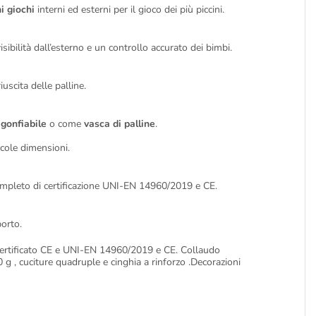
i giochi
interni ed esterni per il gioco dei più piccini.
isibilità dall’esterno e un controllo accurato dei bimbi.
iuscita delle palline.
 gonfiabile
o come
vasca di palline
.
ccole dimensioni.
ompleto di certificazione UNI-EN 14960/2019 e CE.
porto.
Certificato CE e UNI-EN 14960/2019 e CE. Collaudo
 g , cuciture quadruple e cinghia a rinforzo .Decorazioni