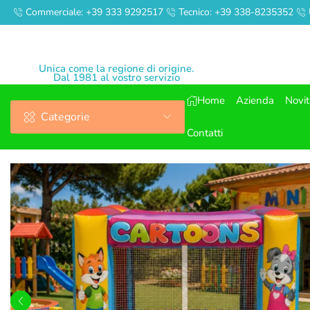
Commerciale: +39 333 9292517
Tecnico: +39 338-8235352
Unica come la regione di origine.
Dal 1981 al vostro servizio
Home
Azienda
Novi
Categorie
Contatti