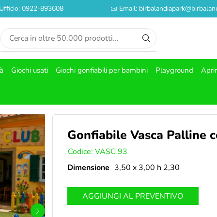
Ufficio: 0922-893608
Email: birbalandiapark@birbaland
tà
Giochi usati
Giochi gonfiabili per bambini
Playground
Apri
Gonfiabile Vasca Palline 
SKU:
Codice: VASC 93
Dimensione
3,50 x 3,00 h 2,30
AGGIUNGI AL PREVENTIVO