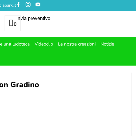
iapark.it
Invia preventivo
0
re una ludoteca
Videoclip
Le nostre creazioni
Notizie
con Gradino