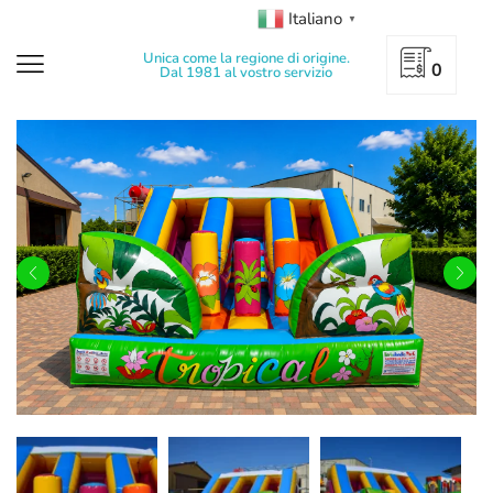
Italiano
▼
Unica come la regione di origine.
0
Dal 1981 al vostro servizio