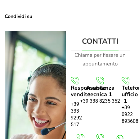
Condividi su
CONTATTI
Chiama per fissare un
appuntamento
Responsabile
Assistenza
Telefo
vendite
tecnica 1
ufficio
1
+39 338 8235 352
+39
+39
333
0922
9292
893608
517