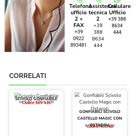
Telefono
Assistenza
Cellulare
ufficio
tecnica
Ufficio
2 +
2
+39 388
FAX
+39
8634
+39
388
444
0922
8634
893481
444
CORRELATI
SCIVOLO GONFIABILE
mt 5,50 x 4,00 h 3,00
Codice: SCV 415
GONFIABILI SCIVOLO
CASTELLO MAGIC CON
OSTACOLI
9,00 x 5,00 h 6,00
Codice: SCO 66