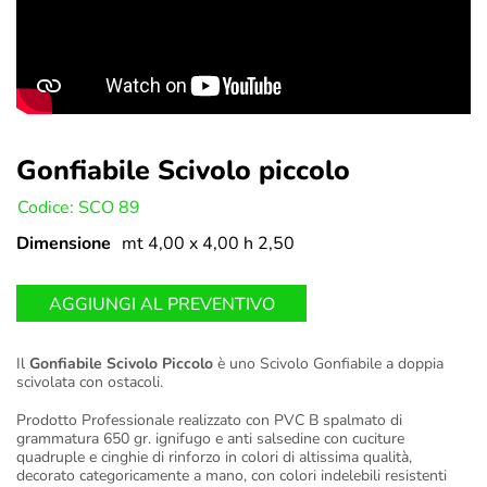
Gonfiabile Scivolo piccolo
U:
Codice: SCO 89
Dimensione
mt 4,00 x 4,00 h 2,50
AGGIUNGI AL PREVENTIVO
Il
Gonfiabile Scivolo Piccolo
è uno Scivolo Gonfiabile a doppia
scivolata con ostacoli.
Prodotto Professionale realizzato con PVC B spalmato di
grammatura 650 gr. ignifugo e anti salsedine con cuciture
quadruple e cinghie di rinforzo in colori di altissima qualità,
decorato categoricamente a mano, con colori indelebili resistenti