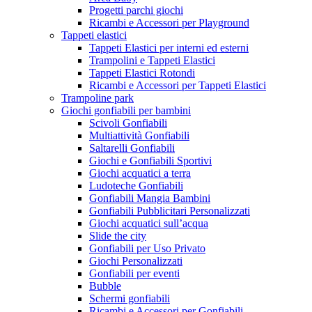
Progetti parchi giochi
Ricambi e Accessori per Playground
Tappeti elastici
Tappeti Elastici per interni ed esterni
Trampolini e Tappeti Elastici
Tappeti Elastici Rotondi
Ricambi e Accessori per Tappeti Elastici
Trampoline park
Giochi gonfiabili per bambini
Scivoli Gonfiabili
Multiattività Gonfiabili
Saltarelli Gonfiabili
Giochi e Gonfiabili Sportivi
Giochi acquatici a terra
Ludoteche Gonfiabili
Gonfiabili Mangia Bambini
Gonfiabili Pubblicitari Personalizzati
Giochi acquatici sull’acqua
Slide the city
Gonfiabili per Uso Privato
Giochi Personalizzati
Gonfiabili per eventi
Bubble
Schermi gonfiabili
Ricambi e Accessori per Gonfiabili