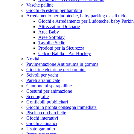
Vasche palline
Giochi da esterni per bambini
Arredamento per ludoteche, baby parking e asili nido
Giochi e Arredamento per Ludoteche, baby Parkin
Attrezzature Dolciarie
Area Baby
Aree Softplay
Tavoli e Sedie
Prodotti per la Sicurezza
Calcio Balilla – Air Hockey
Novità
Pavimentazione Antitrauma in gomma
Giostrine elettriche per bambini
Scivoli per yacht
Pareti arrampicate
Cannoncini sparapalline
Costumi per animazione
Scenografie
Gonfiabili pubblicitari
Giochi in pronta consegna immediata
Piscina con barchette
Giochi interattivi
Giochi acquatici
Usato garantito