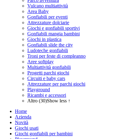
Parco avventura
Vulcano multiattività
Area Baby
Gonfiabili per eventi
Attrezzature dolciarie
Giochi e gonfiabili sportivi
Gonfiabili mangia bambini
Giochi in plastica
Gonfiabili slide the city
Ludoteche gonfiabili
Troni per feste di compleanno
Aree softplay
Multiattività gonfiabili
Progetti parchi giochi
Circuiti e baby cars
Attrezzature per parchi giochi
Playground
Ricambi e accessori
Altro (30)
Show less ↑
Home
Azienda
Novità
Giochi usati
Giochi gonfiabili per bambini