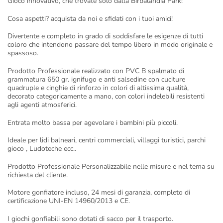
Gioco innovativo, che trovate solo dalla Birbalandia Park!
Cosa aspetti? acquista da noi e sfidati con i tuoi amici!
Divertente e completo in grado di soddisfare le esigenze di tutti
coloro che intendono passare del tempo libero in modo originale e
spassoso.
Prodotto Professionale realizzato con PVC B spalmato di
grammatura 650 gr. ignifugo e anti salsedine con cuciture
quadruple e cinghie di rinforzo in colori di altissima qualità,
decorato categoricamente a mano, con colori indelebili resistenti
agli agenti atmosferici.
Entrata molto bassa per agevolare i bambini più piccoli.
Ideale per lidi balneari, centri commerciali, villaggi turistici, parchi
gioco , Ludoteche ecc..
Prodotto Professionale Personalizzabile nelle misure e nel tema su
richiesta del cliente.
Motore gonfiatore incluso, 24 mesi di garanzia, completo di
certificazione UNI-EN 14960/2013 e CE.
I giochi gonfiabili sono dotati di sacco per il trasporto.