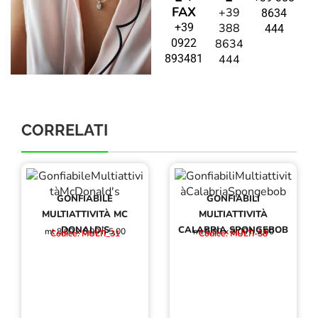
FAX
+39
8634
+39
388
444
0922
8634
893481
444
CORRELATI
GONFIABILE
GONFIABILI
MULTIATTIVITÀ MC
MULTIATTIVITÀ
DONALD’S
CALABRIA SPONGEBOB
mt 8,00 x 6,00 h 5,00
mt 5,00 x 3,00 h 2,90
Codice: MULTI_31
Codice: MULTI-38