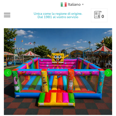
Italiano
▼
Unica come la regione di origine.
0
Dal 1981 al vostro servizio