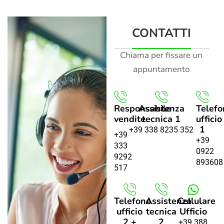
CONTATTI
Chiama per fissare un
appuntamento
Responsabile
Assistenza
Telefo
vendite
tecnica 1
ufficio
1
+39 338 8235 352
+39
+39
333
0922
9292
893608
517
Telefono
Assistenza
Cellulare
ufficio
tecnica
Ufficio
2 +
2
+39 388