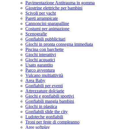
Pavimentazione Antitrauma in gomma
Giostrine elettriche per bambini
Scivoli per yacht
Pareti arrampicate
Cannoncini sparapalline
Costumi per animazione
Scenografie
Gonfiabili pubblicitari
Giochi in pronta consegna immediata
Piscina con barchette
Giochi interattivi
Giochi acquatici
Usato garantito
Parco avventura
Vulcano multiattività
Area Baby
Gonfiabili per eventi
Attrezzature dolciarie
Giochi e gonfiabili sportivi
Gonfiabili mangia bambini
Giochi in plastica
Gonfiabili slide the city
Ludoteche gonfiabili
Troni per feste di compleanno
Aree softplay