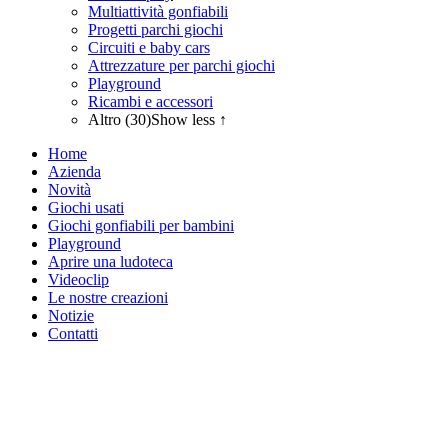
Multiattività gonfiabili
Progetti parchi giochi
Circuiti e baby cars
Attrezzature per parchi giochi
Playground
Ricambi e accessori
Altro (30)
Show less ↑
Home
Azienda
Novità
Giochi usati
Giochi gonfiabili per bambini
Playground
Aprire una ludoteca
Videoclip
Le nostre creazioni
Notizie
Contatti