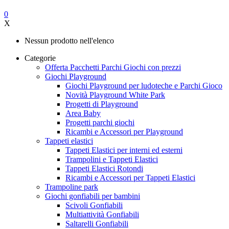
0
X
Nessun prodotto nell'elenco
Categorie
Offerta Pacchetti Parchi Giochi con prezzi
Giochi Playground
Giochi Playground per ludoteche e Parchi Gioco
Novità Playground White Park
Progetti di Playground
Area Baby
Progetti parchi giochi
Ricambi e Accessori per Playground
Tappeti elastici
Tappeti Elastici per interni ed esterni
Trampolini e Tappeti Elastici
Tappeti Elastici Rotondi
Ricambi e Accessori per Tappeti Elastici
Trampoline park
Giochi gonfiabili per bambini
Scivoli Gonfiabili
Multiattività Gonfiabili
Saltarelli Gonfiabili