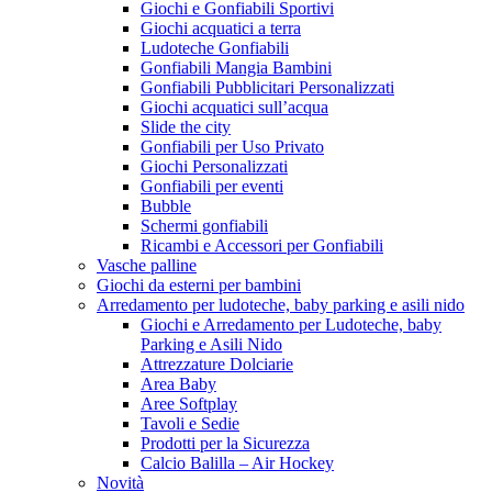
Giochi e Gonfiabili Sportivi
Giochi acquatici a terra
Ludoteche Gonfiabili
Gonfiabili Mangia Bambini
Gonfiabili Pubblicitari Personalizzati
Giochi acquatici sull’acqua
Slide the city
Gonfiabili per Uso Privato
Giochi Personalizzati
Gonfiabili per eventi
Bubble
Schermi gonfiabili
Ricambi e Accessori per Gonfiabili
Vasche palline
Giochi da esterni per bambini
Arredamento per ludoteche, baby parking e asili nido
Giochi e Arredamento per Ludoteche, baby
Parking e Asili Nido
Attrezzature Dolciarie
Area Baby
Aree Softplay
Tavoli e Sedie
Prodotti per la Sicurezza
Calcio Balilla – Air Hockey
Novità