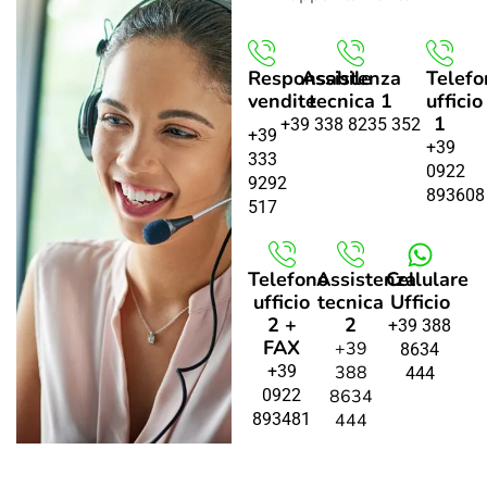
Responsabile
Assistenza
Telefo
vendite
tecnica 1
ufficio
1
+39 338 8235 352
+39
+39
333
0922
9292
893608
517
Telefono
Assistenza
Cellulare
ufficio
tecnica
Ufficio
2 +
2
+39 388
FAX
+39
8634
+39
388
444
0922
8634
893481
444