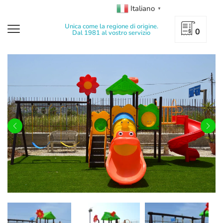
Italiano
▼
Unica come la regione di origine.
0
Dal 1981 al vostro servizio