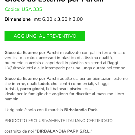
U:
Codice: USA 335
Dimensione
mt: 6,00 x 3,50 h 3,00
AGGIUNGI AL PREVENTIVO
Gioco da Esterno per Parchi
è realizzato con pali in ferro zincato
verniciato a caldo, accessori in plastica di altissima qualità,
bullonerie in acciaio e copri dadi in plastica resistenti ai Raggi
UV/ultravioletti e alle intemperie per una lunga durata nel tempo.
Gioco da Esterno per Parchi
adatto sia per ambientazioni esterne
che interne, quali:
ludoteche
, centri commerciali, villaggi
turistici,
parco giochi
, lidi balneari, piscine ecc…
ideale per le famiglie che vogliono far divertire al massimo i loro
bambini.
L’originale è solo con il marchio
Birbalandia Park
.
PRODOTTO ESCLUSIVAMENTE ITALIANO CERTIFICATO
costruito da noi “
BIRBALANDIA PARK S.R.L.
“