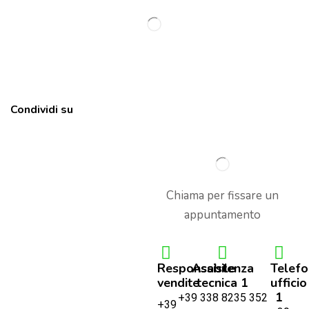
Condividi su
Chiama per fissare un
appuntamento
Responsabile
Assistenza
Telef
vendite
tecnica 1
ufficio
1
+39 338 8235 352
+39