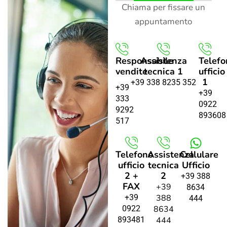
Chiama per fissare un
appuntamento
Responsabile
Assistenza
Telefo
vendite
tecnica 1
ufficio
1
+39 338 8235 352
+39
+39
333
0922
9292
893608
517
Telefono
Assistenza
Cellulare
ufficio
tecnica
Ufficio
2 +
2
+39 388
FAX
+39
8634
+39
388
444
0922
8634
893481
444