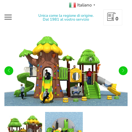
Italiano
▼
Unica come la regione di origine.
0
Dal 1981 al vostro servizio