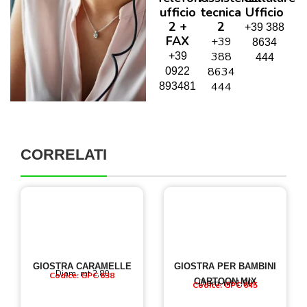
ufficio
tecnica
Ufficio
2 +
2
+39 388
FAX
+39
8634
388
+39
444
8634
0922
444
893481
CORRELATI
GIOSTRA CARAMELLE
GIOSTRA PER BAMBINI
Diam. mt 2,80
Codice: GPC 638
CARTOON MIX
Diam. mt 1,90
Codice: GPC 645