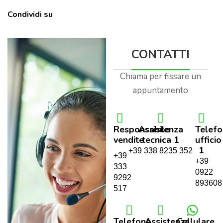
Condividi su
CONTATTI
Chiama per fissare un
appuntamento
Responsabile
Assistenza
Telef
vendite
tecnica 1
ufficio
1
+39 338 8235 352
+39
+39
333
0922
9292
893608
517
Telefono
Assistenza
Cellulare