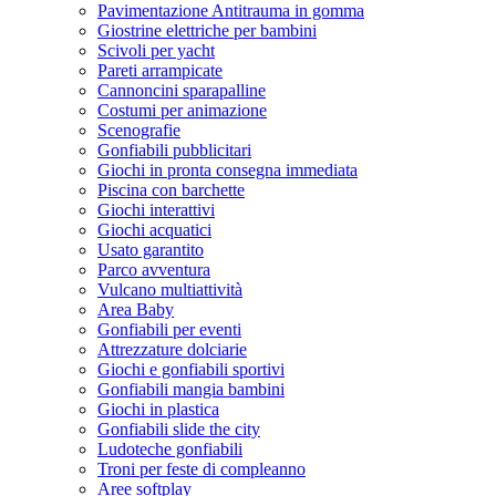
Pavimentazione Antitrauma in gomma
Giostrine elettriche per bambini
Scivoli per yacht
Pareti arrampicate
Cannoncini sparapalline
Costumi per animazione
Scenografie
Gonfiabili pubblicitari
Giochi in pronta consegna immediata
Piscina con barchette
Giochi interattivi
Giochi acquatici
Usato garantito
Parco avventura
Vulcano multiattività
Area Baby
Gonfiabili per eventi
Attrezzature dolciarie
Giochi e gonfiabili sportivi
Gonfiabili mangia bambini
Giochi in plastica
Gonfiabili slide the city
Ludoteche gonfiabili
Troni per feste di compleanno
Aree softplay