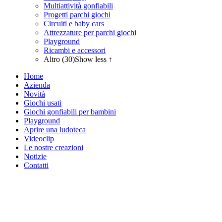
Multiattività gonfiabili
Progetti parchi giochi
Circuiti e baby cars
Attrezzature per parchi giochi
Playground
Ricambi e accessori
Altro (30)
Show less ↑
Home
Azienda
Novità
Giochi usati
Giochi gonfiabili per bambini
Playground
Aprire una ludoteca
Videoclip
Le nostre creazioni
Notizie
Contatti