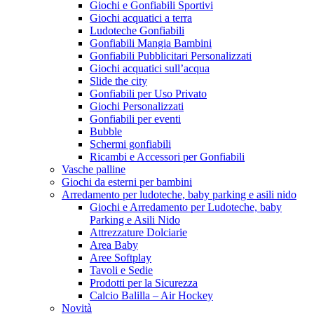
Giochi e Gonfiabili Sportivi
Giochi acquatici a terra
Ludoteche Gonfiabili
Gonfiabili Mangia Bambini
Gonfiabili Pubblicitari Personalizzati
Giochi acquatici sull’acqua
Slide the city
Gonfiabili per Uso Privato
Giochi Personalizzati
Gonfiabili per eventi
Bubble
Schermi gonfiabili
Ricambi e Accessori per Gonfiabili
Vasche palline
Giochi da esterni per bambini
Arredamento per ludoteche, baby parking e asili nido
Giochi e Arredamento per Ludoteche, baby
Parking e Asili Nido
Attrezzature Dolciarie
Area Baby
Aree Softplay
Tavoli e Sedie
Prodotti per la Sicurezza
Calcio Balilla – Air Hockey
Novità