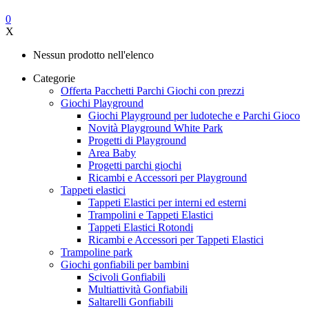
0
X
Nessun prodotto nell'elenco
Categorie
Offerta Pacchetti Parchi Giochi con prezzi
Giochi Playground
Giochi Playground per ludoteche e Parchi Gioco
Novità Playground White Park
Progetti di Playground
Area Baby
Progetti parchi giochi
Ricambi e Accessori per Playground
Tappeti elastici
Tappeti Elastici per interni ed esterni
Trampolini e Tappeti Elastici
Tappeti Elastici Rotondi
Ricambi e Accessori per Tappeti Elastici
Trampoline park
Giochi gonfiabili per bambini
Scivoli Gonfiabili
Multiattività Gonfiabili
Saltarelli Gonfiabili