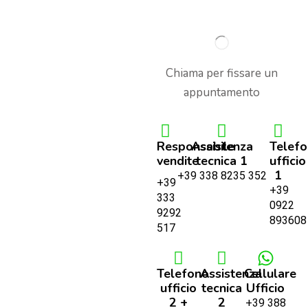
Chiama per fissare un
appuntamento
Responsabile
Assistenza
Telef
vendite
tecnica 1
ufficio
1
+39 338 8235 352
+39
+39
333
0922
9292
893608
517
Telefono
Assistenza
Cellulare
ufficio
tecnica
Ufficio
2 +
2
+39 388