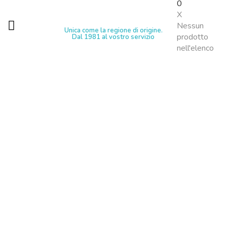
0
X
Nessun
Unica come la regione di origine.
prodotto
Dal 1981 al vostro servizio
nell'elenco