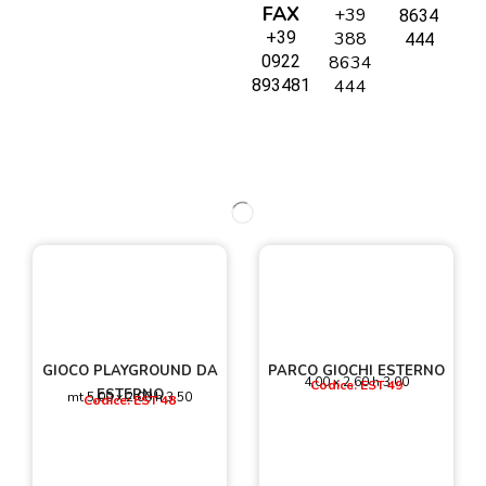
FAX
+39
8634
+39
388
444
0922
8634
893481
444
GIOCO PLAYGROUND DA
PARCO GIOCHI ESTERNO
4,00 x 2,60 h 3,00
Codice: EST 49
ESTERNO
mt 5,00 x 2,00 h 3,50
Codice: EST 48