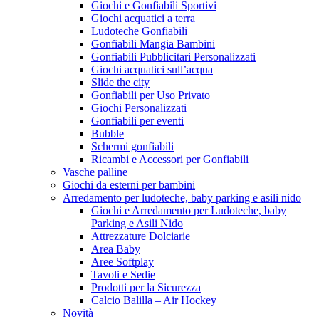
Giochi e Gonfiabili Sportivi
Giochi acquatici a terra
Ludoteche Gonfiabili
Gonfiabili Mangia Bambini
Gonfiabili Pubblicitari Personalizzati
Giochi acquatici sull’acqua
Slide the city
Gonfiabili per Uso Privato
Giochi Personalizzati
Gonfiabili per eventi
Bubble
Schermi gonfiabili
Ricambi e Accessori per Gonfiabili
Vasche palline
Giochi da esterni per bambini
Arredamento per ludoteche, baby parking e asili nido
Giochi e Arredamento per Ludoteche, baby
Parking e Asili Nido
Attrezzature Dolciarie
Area Baby
Aree Softplay
Tavoli e Sedie
Prodotti per la Sicurezza
Calcio Balilla – Air Hockey
Novità