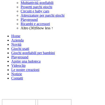
Multiattività gonfiabili
Progetti parchi giochi
Circuiti e baby cars
Attrezzature per parchi giochi
Playground
Ricambi e accessori
Altro (30)
Show less ↑
Home
Azienda
Novità
Giochi usati
Giochi gonfiabili per bambini
Playground
Aprire una ludoteca
Videoclip
Le nostre creazioni
Notizie
Contatti