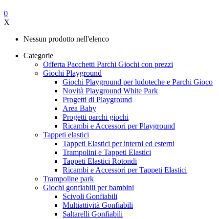
0
X
Nessun prodotto nell'elenco
Categorie
Offerta Pacchetti Parchi Giochi con prezzi
Giochi Playground
Giochi Playground per ludoteche e Parchi Gioco
Novità Playground White Park
Progetti di Playground
Area Baby
Progetti parchi giochi
Ricambi e Accessori per Playground
Tappeti elastici
Tappeti Elastici per interni ed esterni
Trampolini e Tappeti Elastici
Tappeti Elastici Rotondi
Ricambi e Accessori per Tappeti Elastici
Trampoline park
Giochi gonfiabili per bambini
Scivoli Gonfiabili
Multiattività Gonfiabili
Saltarelli Gonfiabili