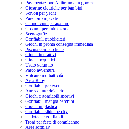
Pavimentazione Antitrauma in gomma
Giostrine elettriche per bambini
Scivoli per yacht
Pareti arrampicate
Cannoncini sparapalline
Costumi per animazione
Scenografie
Gonfiabili pubblicitari
Giochi in pronta consegna immediata
Piscina con barchette
Giochi interattivi
Giochi acquatici
Usato garantito
Parco avventura
Vulcano multiattività
Area Baby
Gonfiabili per eventi
Attrezzature dolciarie
Giochi e gonfiabili sportivi
Gonfiabili mangia bambini
Giochi in plastica
Gonfiabili slide the city
Ludoteche gonfiabili
Troni per feste di compleanno
Aree softplay