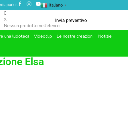
diapark.it
Italiano
▼
0
X
Invia preventivo
Nessun prodotto nell'elenco
re una ludoteca
Videoclip
Le nostre creazioni
Notizie
ione Elsa