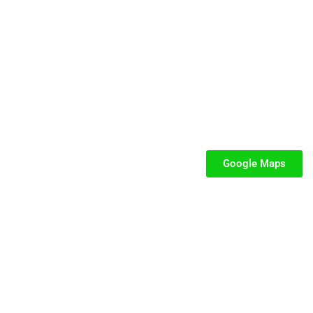
ficata e dedicata a parchi gioco, ludoteche, villaggi turistici ed
SEGUICI
iabili per Bambini
iabili
Google Maps
iabili
fiabili per bambini
fiabile usato
iabili usati
stici