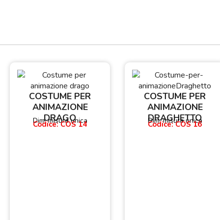
COSTUME PER
COSTUME PER
ANIMAZIONE
ANIMAZIONE
DRAGO
DRAGHETTO
Dim: misura unica
Dim: misura unica
Codice: COS 14
Codice: COS 16