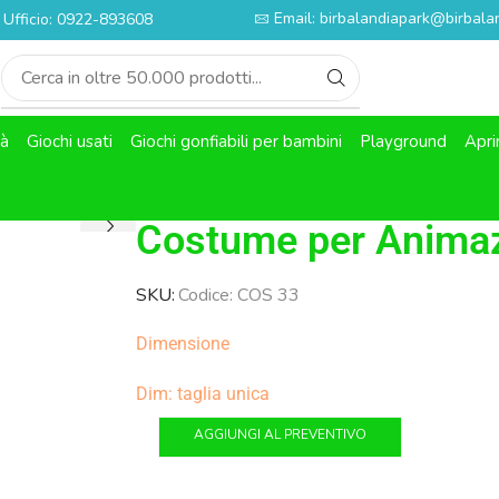
Email: birbalandiapark@birbalan
Ufficio: 0922-893608
tà
Giochi usati
Giochi gonfiabili per bambini
Playground
Apri
Costume per Animaz
SKU:
Codice: COS 33
Dimensione
Dim: taglia unica
AGGIUNGI AL PREVENTIVO