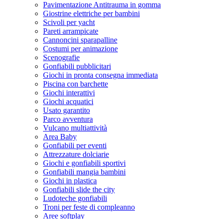
Pavimentazione Antitrauma in gomma
Giostrine elettriche per bambini
Scivoli per yacht
Pareti arrampicate
Cannoncini sparapalline
Costumi per animazione
Scenografie
Gonfiabili pubblicitari
Giochi in pronta consegna immediata
Piscina con barchette
Giochi interattivi
Giochi acquatici
Usato garantito
Parco avventura
Vulcano multiattività
Area Baby
Gonfiabili per eventi
Attrezzature dolciarie
Giochi e gonfiabili sportivi
Gonfiabili mangia bambini
Giochi in plastica
Gonfiabili slide the city
Ludoteche gonfiabili
Troni per feste di compleanno
Aree softplay