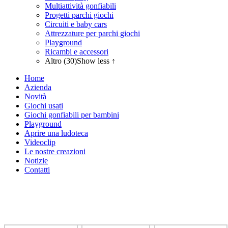
Multiattività gonfiabili
Progetti parchi giochi
Circuiti e baby cars
Attrezzature per parchi giochi
Playground
Ricambi e accessori
Altro (30)
Show less ↑
Home
Azienda
Novità
Giochi usati
Giochi gonfiabili per bambini
Playground
Aprire una ludoteca
Videoclip
Le nostre creazioni
Notizie
Contatti