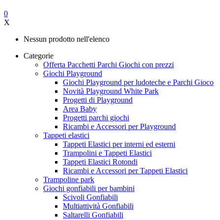
0
X
Nessun prodotto nell'elenco
Categorie
Offerta Pacchetti Parchi Giochi con prezzi
Giochi Playground
Giochi Playground per ludoteche e Parchi Gioco
Novità Playground White Park
Progetti di Playground
Area Baby
Progetti parchi giochi
Ricambi e Accessori per Playground
Tappeti elastici
Tappeti Elastici per interni ed esterni
Trampolini e Tappeti Elastici
Tappeti Elastici Rotondi
Ricambi e Accessori per Tappeti Elastici
Trampoline park
Giochi gonfiabili per bambini
Scivoli Gonfiabili
Multiattività Gonfiabili
Saltarelli Gonfiabili