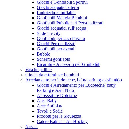
Giochi e Gonfiabili Sportivi
Giochi acquatici a terra
Ludoteche Gonfiabili
Gonfiabili Mangia Bambini
Gonfiabili Pubblicitari Personalizzati
Giochi acquatici sull’acqua
Slide the city
Gonfiabili per Uso Privato
Giochi Personalizzati
Gonfiabili per eventi
Bubble
Schermi gonfiabili
Ricambi e Accessori per Gonfiabili
Vasche palline
Giochi da esterni per bambini
Arredamento per ludoteche, baby parking e asili nido
Giochi e Arredamento per Ludoteche, baby
Parking e Asili Nido
Attrezzature Dolciarie
Area Baby
Aree Softplay
Tavoli e Sedie
Prodotti per la Sicurezza
Calcio Balilla – Air Hockey
Novità