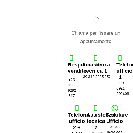
Chiama per fissare un
appuntamento
Responsabile
Assistenza
Telefo
vendite
tecnica 1
ufficio
1
+39 338 8235 352
+39
+39
333
0922
9292
893608
517
Telefono
Assistenza
Cellulare
ufficio
tecnica
Ufficio
2 +
2
+39 388
8634 444