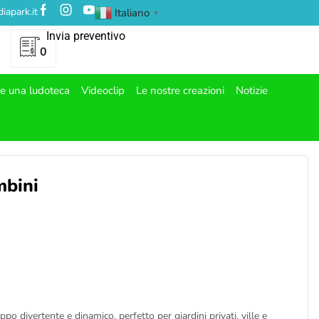
iapark.it
Italiano
▼
Invia preventivo
0
re una ludoteca
Videoclip
Le nostre creazioni
Notizie
mbini
po divertente e dinamico, perfetto per giardini privati, ville e