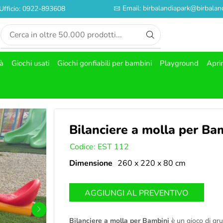
Email: birbalandiapark@birbaland
Ufficio: 0922-893608
tà
Giochi usati
Giochi gonfiabili per bambini
Playground
Apri
Bilanciere a molla per Ba
SKU:
Codice: EST 112
Dimensione
260 x 220 x 80 cm
AGGIUNGI AL PREVENTIVO
Bilanciere a molla per Bambini
è un gioco di grup