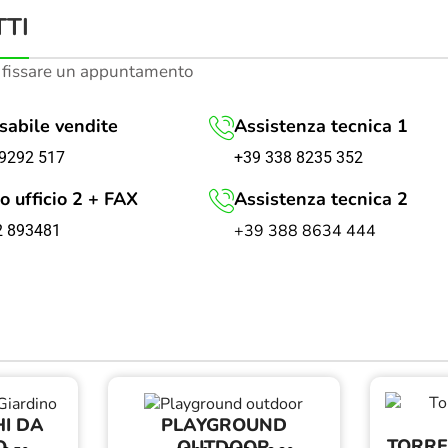
TI
 fissare un appuntamento
abile vendite
Assistenza tecnica 1
+39 338 8235 352
9292 517
o ufficio 2 + FAX
Assistenza tecnica 2
+39 388 8634 444
2 893481
I DA
PLAYGROUND
TORRE
O
OUTDOOR