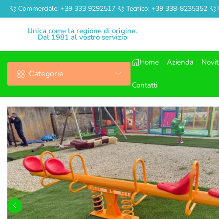
Commerciale: +39 333 9292517
Tecnico: +39 338-8235352
Unica come la regione di origine.
Dal 1981 al vostro servizio
Home
Azienda
Novi
Categorie
Contatti