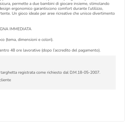
 e sicura, permette a due bambini di giocare insieme, stimolando
il design ergonomico garantiscono comfort durante l’utilizzo,
ente. Un gioco ideale per aree ricreative che unisce divertimento
EGNA IMMEDIATA
co (tema, dimensioni e colori).
 entro 48 ore lavorative (dopo l’accredito del pagamento).
i targhetta registrata come richiesto dal D.M.18-05-2007.
cliente