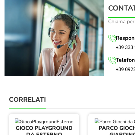
CONTAT
Chiama per
Respons
+39 333 
Telefon
+39 092
CORRELATI
GIOCO PLAYGROUND
PARCO GIOCH
DA ESTERNO
GIARDIN