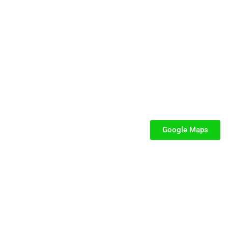
cata e dedicata a parchi gioco, ludoteche, villaggi turistici ed eventi.
SEGUICI
iabili per Bambini
iabili
Google Maps
iabili
fiabili per bambini
fiabile usato
iabili usati
stici