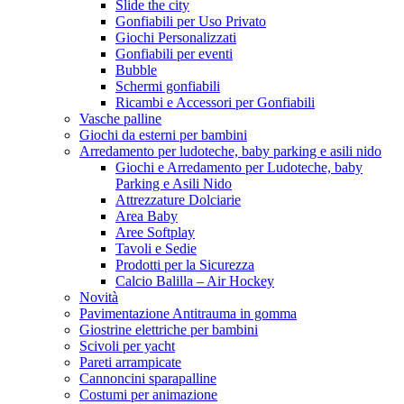
Slide the city
Gonfiabili per Uso Privato
Giochi Personalizzati
Gonfiabili per eventi
Bubble
Schermi gonfiabili
Ricambi e Accessori per Gonfiabili
Vasche palline
Giochi da esterni per bambini
Arredamento per ludoteche, baby parking e asili nido
Giochi e Arredamento per Ludoteche, baby
Parking e Asili Nido
Attrezzature Dolciarie
Area Baby
Aree Softplay
Tavoli e Sedie
Prodotti per la Sicurezza
Calcio Balilla – Air Hockey
Novità
Pavimentazione Antitrauma in gomma
Giostrine elettriche per bambini
Scivoli per yacht
Pareti arrampicate
Cannoncini sparapalline
Costumi per animazione