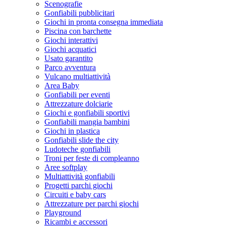
Scenografie
Gonfiabili pubblicitari
Giochi in pronta consegna immediata
Piscina con barchette
Giochi interattivi
Giochi acquatici
Usato garantito
Parco avventura
Vulcano multiattività
Area Baby
Gonfiabili per eventi
Attrezzature dolciarie
Giochi e gonfiabili sportivi
Gonfiabili mangia bambini
Giochi in plastica
Gonfiabili slide the city
Ludoteche gonfiabili
Troni per feste di compleanno
Aree softplay
Multiattività gonfiabili
Progetti parchi giochi
Circuiti e baby cars
Attrezzature per parchi giochi
Playground
Ricambi e accessori