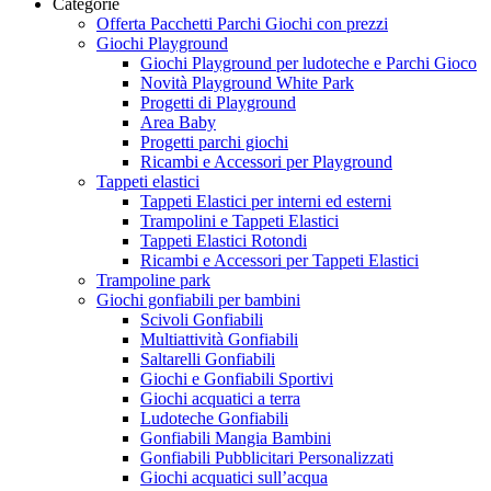
Categorie
Offerta Pacchetti Parchi Giochi con prezzi
Giochi Playground
Giochi Playground per ludoteche e Parchi Gioco
Novità Playground White Park
Progetti di Playground
Area Baby
Progetti parchi giochi
Ricambi e Accessori per Playground
Tappeti elastici
Tappeti Elastici per interni ed esterni
Trampolini e Tappeti Elastici
Tappeti Elastici Rotondi
Ricambi e Accessori per Tappeti Elastici
Trampoline park
Giochi gonfiabili per bambini
Scivoli Gonfiabili
Multiattività Gonfiabili
Saltarelli Gonfiabili
Giochi e Gonfiabili Sportivi
Giochi acquatici a terra
Ludoteche Gonfiabili
Gonfiabili Mangia Bambini
Gonfiabili Pubblicitari Personalizzati
Giochi acquatici sull’acqua