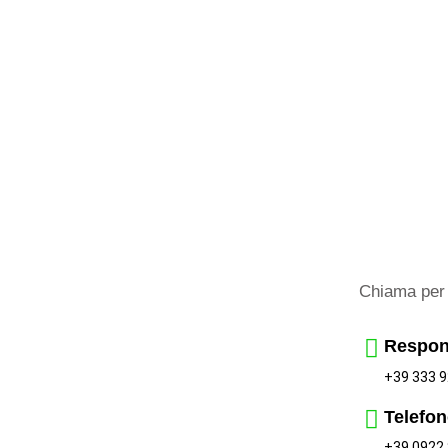
Chiama per 
Respon
+39 333 9
Telefon
+39 0922