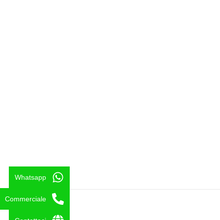
CONTATTI
CHI SIAMO
RESP. VENDITE | Tel: 333/9292517
Azienda
ASS. TECNICA: | Tel: 338/8235352
Le nostre creazioni
SEDE | Tel: (+39) 0922 893608
Notizie
SEDE | Tel: (+39) 0922 893481
Attrezzature per parco gi
EMAIL:
Contattaci
birbalandiapark@birbalandiapark.it
Whatsapp
Commerciale
Copyright © 2025 Birbalandia Park SRL