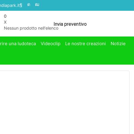
diapark.it
0
X
Invia preventivo
Nessun prodotto nell'elenco
rire una ludoteca
Videoclip
Le nostre creazioni
Notizie