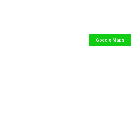
SEGUICI
iabili per Bambini
abili
Google Maps
iabili
iabili per bambini
fiabile usato
abili usati
stici
stici per bambini
P.IVA: 02287390849
Privacy e Cookie Policy