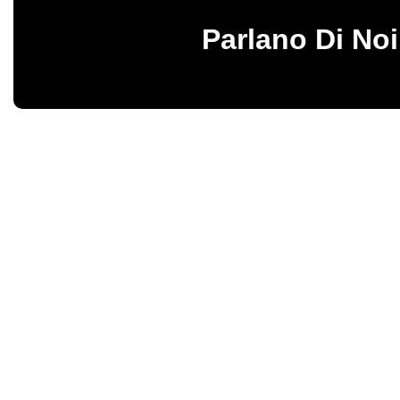
Parlano Di Noi
Birbalandia Park – Fabbrica italiana di giochi gonfiabili e gonfiabili pro
Vendita diretta di gonfiabili sicuri e resistenti, progettati per garantire