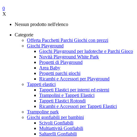
0
X
Nessun prodotto nell'elenco
Categorie
Offerta Pacchetti Parchi Giochi con prezzi
Giochi Playground
Giochi Playground per ludoteche e Parchi Gioco
Novità Playground White Park
Progetti di Playground
Area Baby
Progetti parchi giochi
Ricambi e Accessori per Playground
Tappeti elastici
Tappeti Elastici per interni ed esterni
Trampolini e Tappeti Elastici
Tappeti Elastici Rotondi
Ricambi e Accessori per Tappeti Elastici
Trampoline park
Giochi gonfiabili per bambini
Scivoli Gonfiabili
Multiattività Gonfiabili
Saltarelli Gonfiabili