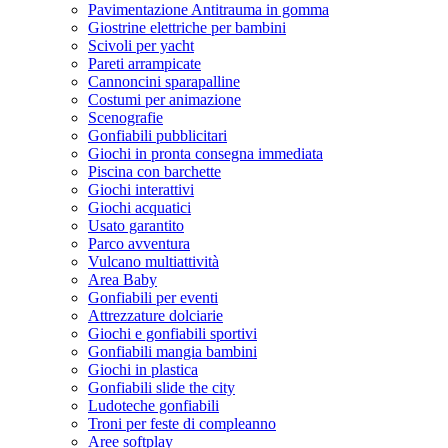
Pavimentazione Antitrauma in gomma
Giostrine elettriche per bambini
Scivoli per yacht
Pareti arrampicate
Cannoncini sparapalline
Costumi per animazione
Scenografie
Gonfiabili pubblicitari
Giochi in pronta consegna immediata
Piscina con barchette
Giochi interattivi
Giochi acquatici
Usato garantito
Parco avventura
Vulcano multiattività
Area Baby
Gonfiabili per eventi
Attrezzature dolciarie
Giochi e gonfiabili sportivi
Gonfiabili mangia bambini
Giochi in plastica
Gonfiabili slide the city
Ludoteche gonfiabili
Troni per feste di compleanno
Aree softplay