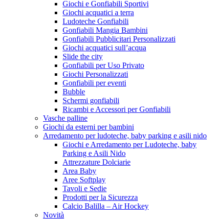
Giochi e Gonfiabili Sportivi
Giochi acquatici a terra
Ludoteche Gonfiabili
Gonfiabili Mangia Bambini
Gonfiabili Pubblicitari Personalizzati
Giochi acquatici sull’acqua
Slide the city
Gonfiabili per Uso Privato
Giochi Personalizzati
Gonfiabili per eventi
Bubble
Schermi gonfiabili
Ricambi e Accessori per Gonfiabili
Vasche palline
Giochi da esterni per bambini
Arredamento per ludoteche, baby parking e asili nido
Giochi e Arredamento per Ludoteche, baby
Parking e Asili Nido
Attrezzature Dolciarie
Area Baby
Aree Softplay
Tavoli e Sedie
Prodotti per la Sicurezza
Calcio Balilla – Air Hockey
Novità