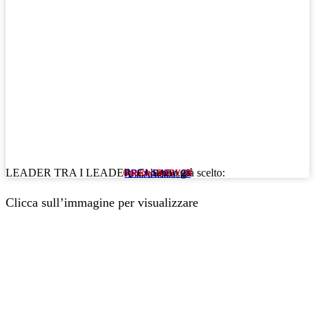
LEADER TRA I LEADER. Ci hanno già scelto:
AREA BABY 28
Codice: BABY 28
Dim: a richiesta
Clicca sull’immagine per visualizzare