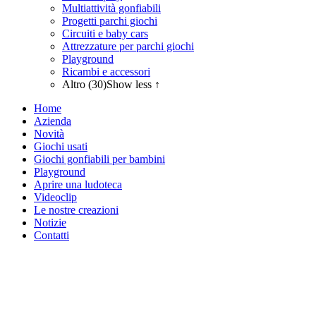
Multiattività gonfiabili
Progetti parchi giochi
Circuiti e baby cars
Attrezzature per parchi giochi
Playground
Ricambi e accessori
Altro (30)
Show less ↑
Home
Azienda
Novità
Giochi usati
Giochi gonfiabili per bambini
Playground
Aprire una ludoteca
Videoclip
Le nostre creazioni
Notizie
Contatti