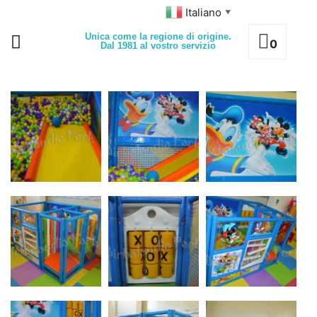
Italiano
▼
Unica come la regione di origine.
0
Dal 1981 al vostro servizio