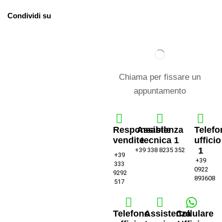
Condividi su
Chiama per fissare un
appuntamento
Responsabile
Assistenza
Telefo
vendite
tecnica 1
ufficio
1
+39 338 8235 352
+39
+39
333
0922
9292
893608
517
Telefono
Assistenza
Cellulare