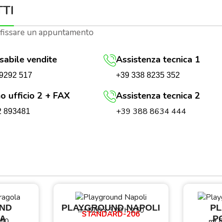
TI
 fissare un appuntamento
abile vendite
Assistenza tecnica 1
+39 338 8235 352
9292 517
o ufficio 2 + FAX
Assistenza tecnica 2
+39 388 8634 444
2 893481
ND
PLAYGROUND NAPOLI
P
mt 5,00 x 3,00 h 2,50
STANDARD-206
A
P
,50
mt 8