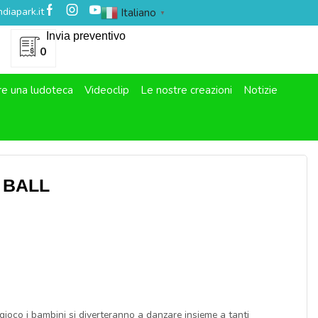
diapark.it
Italiano
▼
Invia preventivo
0
re una ludoteca
Videoclip
Le nostre creazioni
Notizie
 BALL
gioco i bambini si diverteranno a danzare insieme a tanti