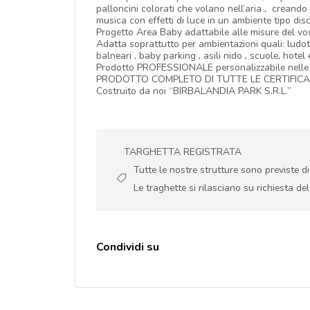
palloncini colorati che volano nell’aria , creand
musica con effetti di luce in un ambiente tipo dis
Progetto Area Baby adattabile alle misure del vos
Adatta soprattutto per ambientazioni quali: ludotech
balneari , baby parking , asili nido , scuole, hotel 
Prodotto PROFESSIONALE personalizzabile nelle m
PRODOTTO COMPLETO DI TUTTE LE CERTIFICAZ
Costruito da noi “BIRBALANDIA PARK S.R.L.”
TARGHETTA REGISTRATA
Tutte le nostre strutture sono previste d
Le traghette si rilasciano su richiesta del
Condividi su