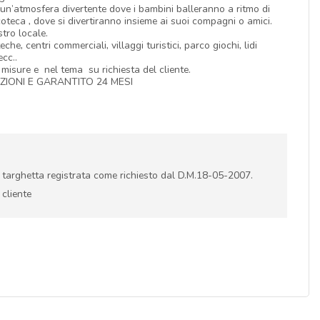
o un’atmosfera divertente dove i bambini balleranno a ritmo di
coteca , dove si divertiranno insieme ai suoi compagni o amici.
tro locale.
e, centri commerciali, villaggi turistici, parco giochi, lidi
ecc..
isure e nel tema su richiesta del cliente.
IONI E GARANTITO 24 MESI
i targhetta registrata come richiesto dal D.M.18-05-2007.
 cliente