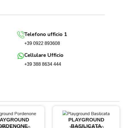
Telefono ufficio 1
+39 0922 893608
Cellulare Ufficio
+39 388 8634 444
LAYGROUND
PLAYGROUND
ORDENONE
BASILICATA
,00 x 6,00 h 2,50
10,00 x 3,00 h 3,00