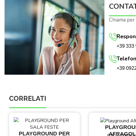
CONTAT
Chiama per
Respons
+39 333 
Telefon
+39 092
CORRELATI
PLAYGROU
PLAYGROUND PER
AFRAGOL
8,00 x 5,00 h 2