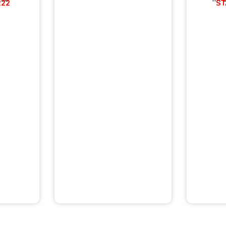
222
ST