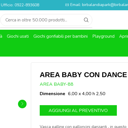
Email: birbalandiapark@birbalan
Ufficio: 0922-893608
tà
Giochi usati
Giochi gonfiabili per bambini
Playground
Apri
AREA BABY CON DANCE
SKU:
AREA BABY-88
Dimensione
6,00 x 4,00 h 2,50
AGGIUNGI AL PREVENTIVO
Vasca palline con palloncini danzanti , in questo 