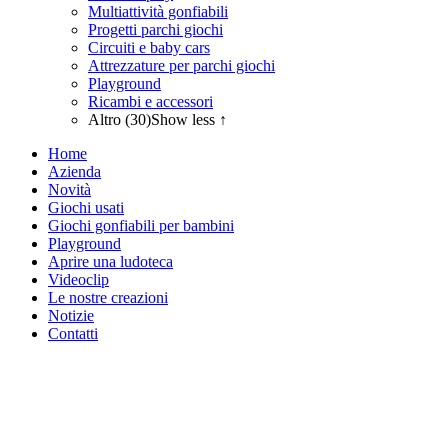
Multiattività gonfiabili
Progetti parchi giochi
Circuiti e baby cars
Attrezzature per parchi giochi
Playground
Ricambi e accessori
Altro (30)
Show less ↑
Home
Azienda
Novità
Giochi usati
Giochi gonfiabili per bambini
Playground
Aprire una ludoteca
Videoclip
Le nostre creazioni
Notizie
Contatti