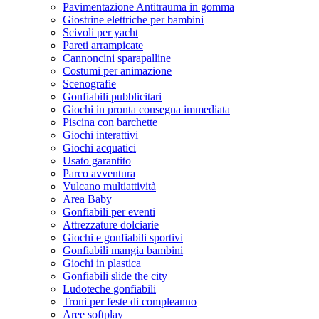
Pavimentazione Antitrauma in gomma
Giostrine elettriche per bambini
Scivoli per yacht
Pareti arrampicate
Cannoncini sparapalline
Costumi per animazione
Scenografie
Gonfiabili pubblicitari
Giochi in pronta consegna immediata
Piscina con barchette
Giochi interattivi
Giochi acquatici
Usato garantito
Parco avventura
Vulcano multiattività
Area Baby
Gonfiabili per eventi
Attrezzature dolciarie
Giochi e gonfiabili sportivi
Gonfiabili mangia bambini
Giochi in plastica
Gonfiabili slide the city
Ludoteche gonfiabili
Troni per feste di compleanno
Aree softplay