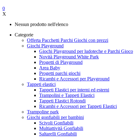
0
X
Nessun prodotto nell'elenco
Categorie
Offerta Pacchetti Parchi Giochi con prezzi
Giochi Playground
Giochi Playground per ludoteche e Parchi Gioco
Novità Playground White Park
Progetti di Playground
Area Baby
Progetti parchi giochi
Ricambi e Accessori per Playground
Tappeti elastici
Tappeti Elastici per interni ed esterni
Trampolini e Tappeti Elastici
Tappeti Elastici Rotondi
Ricambi e Accessori per Tappeti Elastici
Trampoline park
Giochi gonfiabili per bambini
Scivoli Gonfiabili
Multiattività Gonfiabili
Saltarelli Gonfiabili