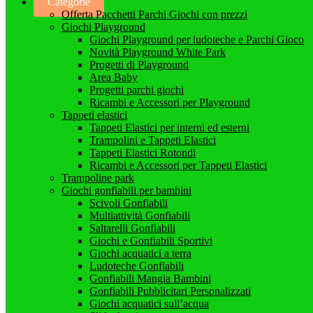
Categorie
Offerta Pacchetti Parchi Giochi con prezzi
Giochi Playground
Giochi Playground per ludoteche e Parchi Gioco
Novità Playground White Park
Progetti di Playground
Area Baby
Progetti parchi giochi
Ricambi e Accessori per Playground
Tappeti elastici
Tappeti Elastici per interni ed esterni
Trampolini e Tappeti Elastici
Tappeti Elastici Rotondi
Ricambi e Accessori per Tappeti Elastici
Trampoline park
Giochi gonfiabili per bambini
Scivoli Gonfiabili
Multiattività Gonfiabili
Saltarelli Gonfiabili
Giochi e Gonfiabili Sportivi
Giochi acquatici a terra
Ludoteche Gonfiabili
Gonfiabili Mangia Bambini
Gonfiabili Pubblicitari Personalizzati
Giochi acquatici sull’acqua