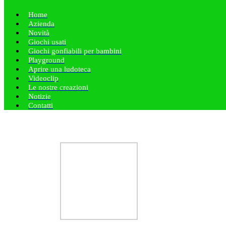
Home
Azienda
Novità
Giochi usati
Giochi gonfiabili per bambini
Playground
Aprire una ludoteca
Videoclip
Le nostre creazioni
Notizie
Contatti