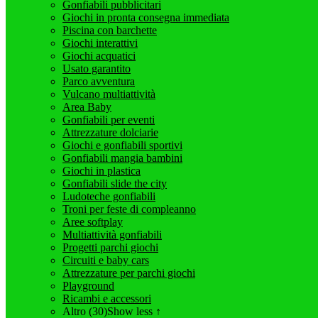
Gonfiabili pubblicitari
Giochi in pronta consegna immediata
Piscina con barchette
Giochi interattivi
Giochi acquatici
Usato garantito
Parco avventura
Vulcano multiattività
Area Baby
Gonfiabili per eventi
Attrezzature dolciarie
Giochi e gonfiabili sportivi
Gonfiabili mangia bambini
Giochi in plastica
Gonfiabili slide the city
Ludoteche gonfiabili
Troni per feste di compleanno
Aree softplay
Multiattività gonfiabili
Progetti parchi giochi
Circuiti e baby cars
Attrezzature per parchi giochi
Playground
Ricambi e accessori
Altro (30)
Show less ↑