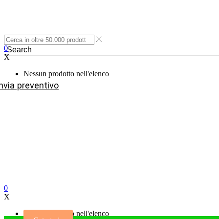
0
Search
X
Nessun prodotto nell'elenco
nvia preventivo
0
X
Nessun prodotto nell'elenco