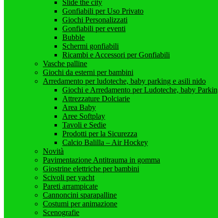
Slide the city
Gonfiabili per Uso Privato
Giochi Personalizzati
Gonfiabili per eventi
Bubble
Schermi gonfiabili
Ricambi e Accessori per Gonfiabili
Vasche palline
Giochi da esterni per bambini
Arredamento per ludoteche, baby parking e asili nido
Giochi e Arredamento per Ludoteche, baby Parkin
Attrezzature Dolciarie
Area Baby
Aree Softplay
Tavoli e Sedie
Prodotti per la Sicurezza
Calcio Balilla – Air Hockey
Novità
Pavimentazione Antitrauma in gomma
Giostrine elettriche per bambini
Scivoli per yacht
Pareti arrampicate
Cannoncini sparapalline
Costumi per animazione
Scenografie