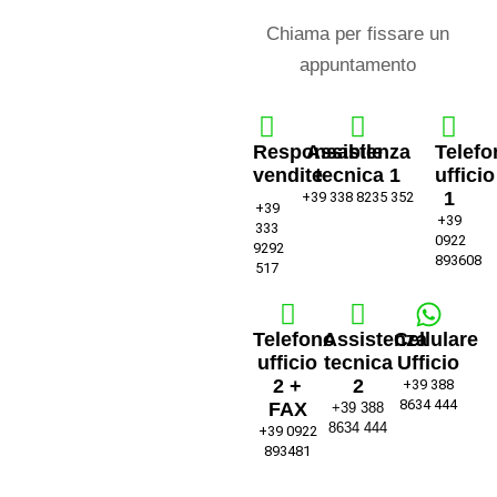
Chiama per fissare un
appuntamento
Responsabile
Assistenza
Telefo
vendite
tecnica 1
ufficio
1
+39 338 8235 352
+39
+39
333
0922
9292
893608
517
Telefono
Assistenza
Cellulare
ufficio
tecnica
Ufficio
2 +
2
+39 388
8634 444
FAX
+39 388
8634 444
+39 0922
893481