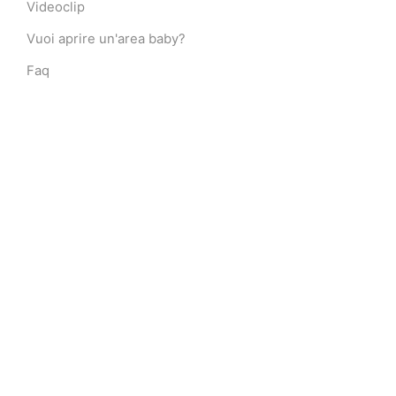
Videoclip
Vuoi aprire un'area baby?
Faq
LINK
Giochi Gonfiabili per Bambini
Giochi gonfiabili
Gonfiabili
Scivoli gonfiabili
Scivoli gonfiabili per bambini
Scivolo gonfiabile usato
Playground
Giochi gonfiabili usati
Tappeti elastici
Tappeti elastici per bambini