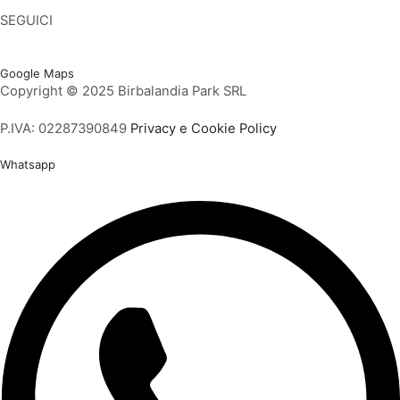
SEGUICI
Facebook
Twitter
Instagram
Youtube
Vimeo
Google Maps
Copyright © 2025 Birbalandia Park SRL
P.IVA: 02287390849
Privacy e Cookie Policy
Whatsapp