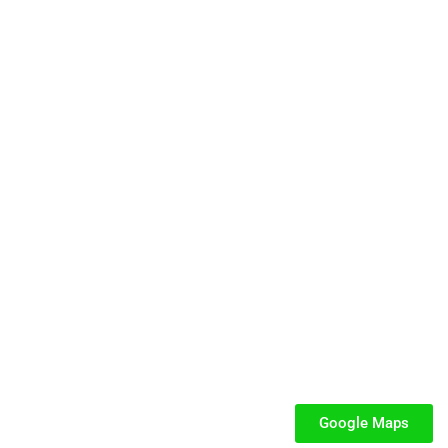
cata e dedicata a parchi gioco, ludoteche, villaggi turistici ed eventi.
SEGUICI
iabili per Bambini
iabili
Google Maps