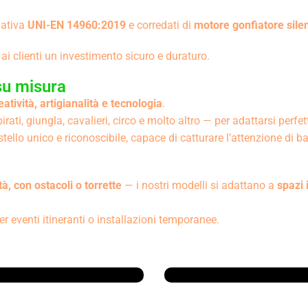
mativa
UNI-EN 14960:2019
e corredati di
motore gonfiatore sile
e ai clienti un investimento sicuro e duraturo.
su misura
eatività, artigianalità e tecnologia
.
rati, giungla, cavalieri, circo e molto altro — per adattarsi perfe
tello unico e riconoscibile, capace di catturare l’attenzione di b
ità, con ostacoli o torrette
— i nostri modelli si adattano a
spazi 
er eventi itineranti o installazioni temporanee.