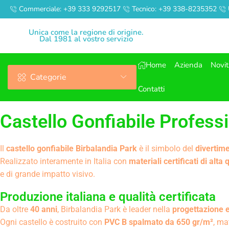
Commerciale: +39 333 9292517
Tecnico: +39 338-8235352
Unica come la regione di origine.
Dal 1981 al vostro servizio
Home
Azienda
Novi
Categorie
Contatti
Castello Gonfiabile Professi
Il
castello gonfiabile Birbalandia Park
è il simbolo del
divertime
Realizzato interamente in Italia con
materiali certificati di alta 
e di grande impatto visivo.
Produzione italiana e qualità certificata
Da oltre
40 anni
, Birbalandia Park è leader nella
progettazione e
Ogni castello è costruito con
PVC B spalmato da 650 gr/m²
, ma