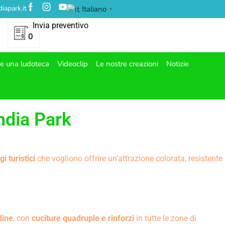
iapark.it
Italiano
▼
Invia preventivo
0
re una ludoteca
Videoclip
Le nostre creazioni
Notizie
andia Park
i turistici
che vogliono offrire un’attrazione colorata, resistente
dine
, con
cuciture quadruple e rinforzi
in tutte le zone di