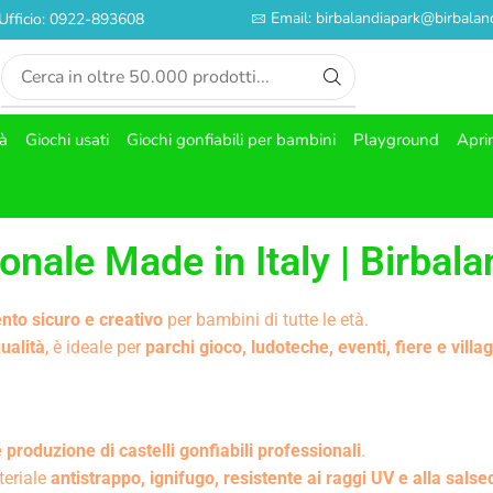
Email: birbalandiapark@birbaland
Ufficio: 0922-893608
tà
Giochi usati
Giochi gonfiabili per bambini
Playground
Apri
onale Made in Italy | Birbal
nto sicuro e creativo
per bambini di tutte le età.
qualità
, è ideale per
parchi gioco, ludoteche, eventi, fiere e villagg
 produzione di castelli gonfiabili professionali
.
teriale
antistrappo, ignifugo, resistente ai raggi UV e alla salse