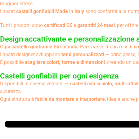
maggior stress.
I nostri
castelli gonfiabili Made in Italy
sono conformi alla nor
Tutti i prodotti sono
certificati CE
e
garantiti 24 mesi
, per offrir
Design accattivante e personalizzazione 
Ogni
castello gonfiabile
Birbalandia Park nasce da un mix di
cr
I nostri designer sviluppano
temi personalizzati
— principesse, pi
È possibile
scegliere colori, forme e dimensioni
, creando un cas
Castelli gonfiabili per ogni esigenza
Disponibili in diverse versioni —
castelli con scivolo, multi-attiv
sicurezza.
Ogni struttura è
facile da montare e trasportare
, ideale anche p
Parlano Di Noi