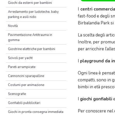
Giochi da esterni per bambini
I
centri commercia
Arredamento per ludoteche, baby
fast-food e degli sn
parking e asili nido
Birbalandia Park si
Novità
La scelta degli arti
Pavimentazione Antitrauma in
gomma
Inoltre, per promuo
per arricchire l’all
Giostrine elettriche per bambini
Scivoli per yacht
I
playground da in
Pareti arrampicate
Ogni linea è pensat
Cannoncini sparapalline
compatti, sono in g
Costumi per animazione
bimbi in età prescol
Scenografie
I
giochi gonfiabili
e
Gonfiabili pubblicitari
Per conoscere nel d
Giochi in pronta consegna immediata