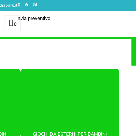
iapark.it
Invia preventivo
0
e una ludoteca
Videoclip
Le nostre creazioni
Notizie
INI
GIOCHI DA ESTERNI PER BAMBINI