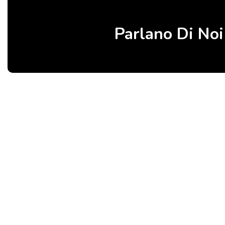
Parlano Di Noi
Birbalandia Park – Fabbrica italiana di giochi gonfiabili e gonfiabili
eventi. Vendita diretta di gonfiabili sicuri e resistenti, progettati 