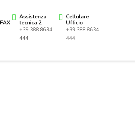
Assistenza
Cellulare
+ FAX
tecnica 2
Ufficio
+39 388 8634
+39 388 8634
444
444