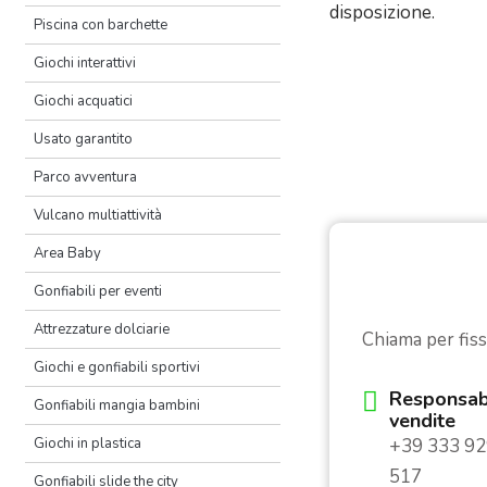
disposizione.
Piscina con barchette
Giochi interattivi
Giochi acquatici
Usato garantito
Parco avventura
Vulcano multiattività
Area Baby
Gonfiabili per eventi
Attrezzature dolciarie
Chiama per fis
Giochi e gonfiabili sportivi
Responsab
Gonfiabili mangia bambini
vendite
Giochi in plastica
+39 333 9
517
Gonfiabili slide the city