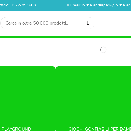
fficio: 0922-893608
Email: birbalandiapark@birbaland
à
Giochi usati
Giochi gonfiabili per bambini
Playground
Aprir
I PLAYGROUND
GIOCHI GONFIABILI PER BAMB