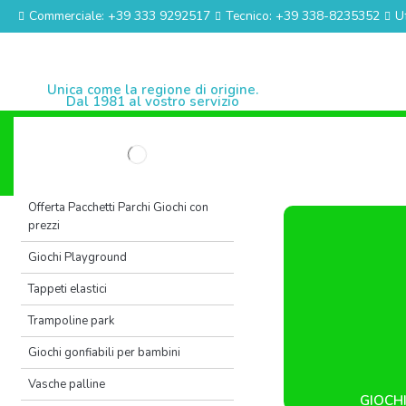
Commerciale: +39 333 9292517
Tecnico: +39 338-8235352
U
Unica come la regione di origine.
Dal 1981 al vostro servizio
Home
Azienda
Novit
Categorie
Contatti
Offerta Pacchetti Parchi Giochi con
prezzi
Giochi Playground
Tappeti elastici
Trampoline park
Giochi gonfiabili per bambini
Vasche palline
GIOCH