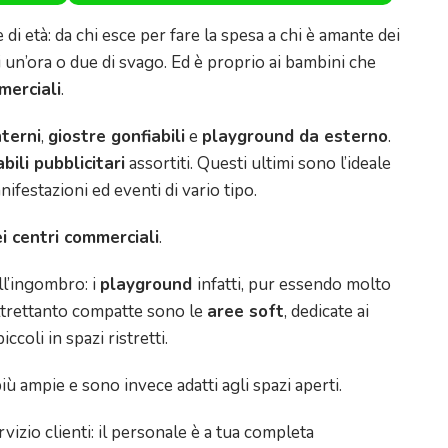
di età: da chi esce per fare la spesa a chi è amante dei
di un’ora o due di svago. Ed è proprio ai bambini che
merciali
.
terni
,
giostre gonfiabili
e
playground da esterno
.
bili pubblicitari
assortiti. Questi ultimi sono l’ideale
nifestazioni ed eventi di vario tipo.
i centri commerciali
.
ll’ingombro: i
playground
infatti, pur essendo molto
Altrettanto compatte sono le
aree soft
, dedicate ai
coli in spazi ristretti.
 ampie e sono invece adatti agli spazi aperti.
rvizio clienti: il personale è a tua completa