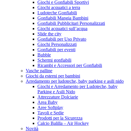
Giochi e Gonfiabili Sportivi
Giochi acquatici a terra
Ludoteche Gonfiabili
Gonfiabili Mangia Bambini
Gonfiabili Pubblicitari Personalizzati
Giochi acquatici sull’acqua
Slide the city
Gonfiabili per Uso Privato
Giochi Personalizzati
Gonfiabili per eventi
Bubble
Schermi gonfiabili
Ricambi e Accessori per Gonfiabili
Vasche palline
Giochi da esterni per bambini
Arredamento per ludoteche, baby parking e asili nido
Giochi e Arredamento per Ludoteche, baby
Parking e Asili Nido
Attrezzature Dolciarie
Area Baby
Aree Softplay
Tavoli e Sedie
Prodotti per la Sicurezza
Calcio Balilla – Air Hockey
Novità