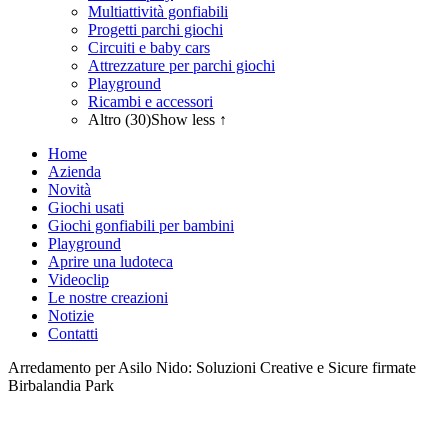
Multiattività gonfiabili
Progetti parchi giochi
Circuiti e baby cars
Attrezzature per parchi giochi
Playground
Ricambi e accessori
Altro (30)
Show less ↑
Home
Azienda
Novità
Giochi usati
Giochi gonfiabili per bambini
Playground
Aprire una ludoteca
Videoclip
Le nostre creazioni
Notizie
Contatti
Arredamento per Asilo Nido: Soluzioni Creative e Sicure firmate
Birbalandia Park