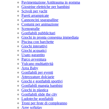
Pavimentazione Antitrauma in gomma
Giostrine elettriche per bambini
Scivoli per yacht
Pareti arrampicate
Cannoncini sparapalline
Costumi per animazione
Scenografie
Gonfiabili pubblicitari
Giochi in pronta consegna immediata
Piscina con barchette
Giochi interattivi
Giochi acquatici
Usato garantito
Parco avventura
Vulcano multiattività
Area Baby
Gonfiabili per eventi
Attrezzature dolciarie
Giochi e gonfiabili sportivi
Gonfiabili mangia bambini
Giochi in plastica
Gonfiabili slide the city
Ludoteche gonfiabili
Troni per feste di compleanno
Aree softplay