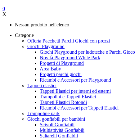
0
X
Nessun prodotto nell'elenco
Categorie
Offerta Pacchetti Parchi Giochi con prezzi
Giochi Playground
Giochi Playground per ludoteche e Parchi Gioco
Novità Playground White Park
Progetti di Playground
Area Baby
Progetti parchi giochi
Ricambi e Accessori per Playground
Tappeti elastici
Tappeti Elastici per interni ed esterni
Trampolini e Tappeti Elastici
Tappeti Elastici Rotondi
Ricambi e Accessori per Tappeti Elastici
Trampoline park
Giochi gonfiabili per bambini
Scivoli Gonfiabili
Multiattività Gonfiabili
Saltarelli Gonfiabili