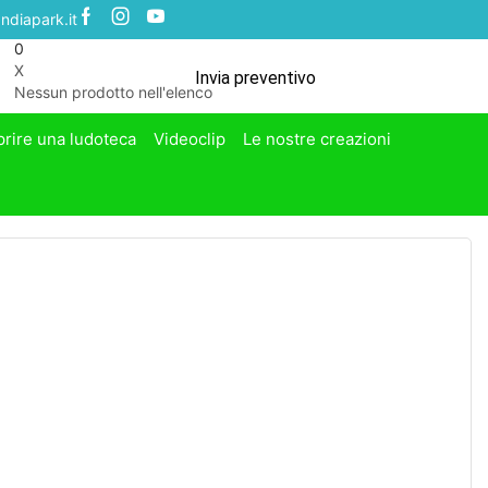
ndiapark.it
0
X
Invia preventivo
Nessun prodotto nell'elenco
prire una ludoteca
Videoclip
Le nostre creazioni