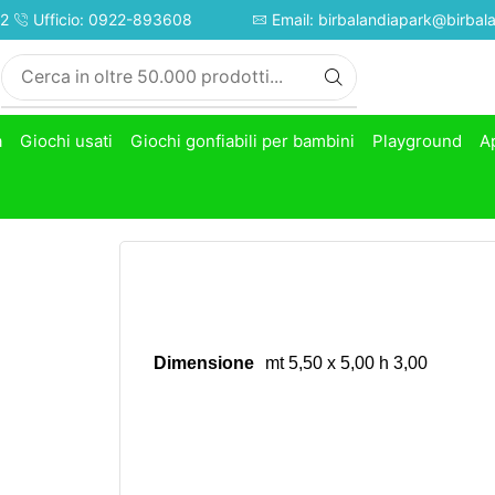
52
Ufficio: 0922-893608
Email: birbalandiapark@birbala
à
Giochi usati
Giochi gonfiabili per bambini
Playground
A
Dimensione
mt 5,50 x 5,00 h 3,00