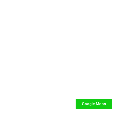
e dedicata a parchi gioco, ludoteche, villaggi turistici ed eventi.
SEGUICI
iabili per Bambini
abili
Google Maps
iabili