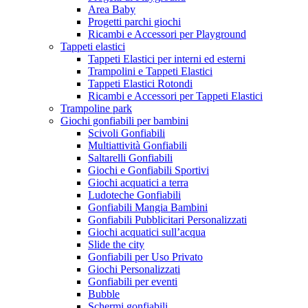
Area Baby
Progetti parchi giochi
Ricambi e Accessori per Playground
Tappeti elastici
Tappeti Elastici per interni ed esterni
Trampolini e Tappeti Elastici
Tappeti Elastici Rotondi
Ricambi e Accessori per Tappeti Elastici
Trampoline park
Giochi gonfiabili per bambini
Scivoli Gonfiabili
Multiattività Gonfiabili
Saltarelli Gonfiabili
Giochi e Gonfiabili Sportivi
Giochi acquatici a terra
Ludoteche Gonfiabili
Gonfiabili Mangia Bambini
Gonfiabili Pubblicitari Personalizzati
Giochi acquatici sull’acqua
Slide the city
Gonfiabili per Uso Privato
Giochi Personalizzati
Gonfiabili per eventi
Bubble
Schermi gonfiabili