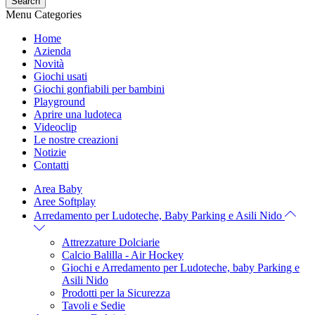
Search
Menu
Categories
Home
Azienda
Novità
Giochi usati
Giochi gonfiabili per bambini
Playground
Aprire una ludoteca
Videoclip
Le nostre creazioni
Notizie
Contatti
Area Baby
Aree Softplay
Arredamento per Ludoteche, Baby Parking e Asili Nido
Attrezzature Dolciarie
Calcio Balilla - Air Hockey
Giochi e Arredamento per Ludoteche, baby Parking e
Asili Nido
Prodotti per la Sicurezza
Tavoli e Sedie