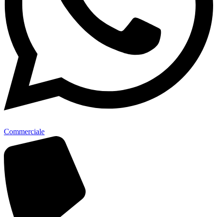
Commerciale