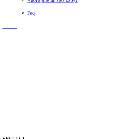
Vuoi aprire un'area baby?
Faq
LINK
Giochi Gonfiabili per Bambini
Giochi gonfiabili
Gonfiabili
Scivoli gonfiabili
Scivoli gonfiabili per bambini
Scivolo gonfiabile usato
Playground
Giochi gonfiabili usati
Tappeti elastici
Tappeti elastici per bambini
SEGUICI