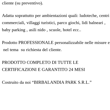
cliente (su preventivo).
Adatta soprattutto per ambientazioni quali: ludoteche, centri
commerciali, villaggi turistici, parco giochi, lidi balneari ,
baby parking , asili nido , scuole, hotel ecc..
Prodotto PROFESSIONALE personalizzabile nelle misure e
nel tema su richiesta del cliente.
PRODOTTO COMPLETO DI TUTTE LE
CERTIFICAZIONI E GARANTITO 24 MESI
Costruito da noi “BIRBALANDIA PARK S.R.L.”