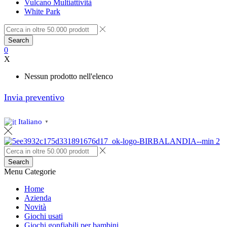
Vulcano Multiattività
White Park
Search
0
X
Nessun prodotto nell'elenco
Invia preventivo
Italiano
▼
Search
Menu
Categorie
Home
Azienda
Novità
Giochi usati
Giochi gonfiabili per bambini